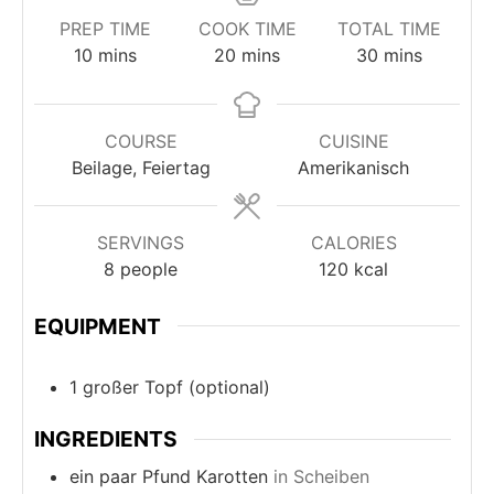
PREP TIME
COOK TIME
TOTAL TIME
minutes
minutes
minutes
10
mins
20
mins
30
mins
COURSE
CUISINE
Beilage, Feiertag
Amerikanisch
SERVINGS
CALORIES
8
people
120
kcal
EQUIPMENT
1 großer Topf
(optional)
INGREDIENTS
ein paar Pfund Karotten
in Scheiben