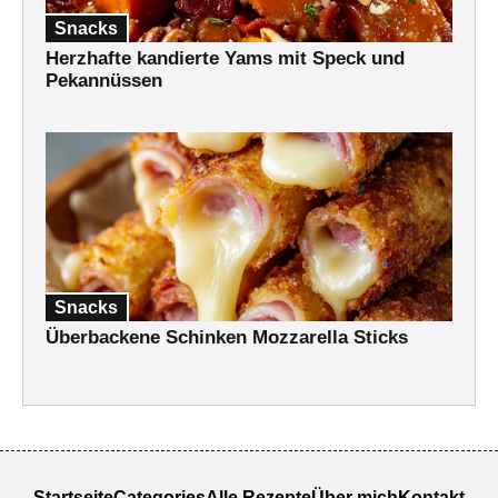
Snacks
Herzhafte kandierte Yams mit Speck und
Pekannüssen
Snacks
Überbackene Schinken Mozzarella Sticks
Startseite
Categories
Alle Rezepte
Über mich
Kontakt