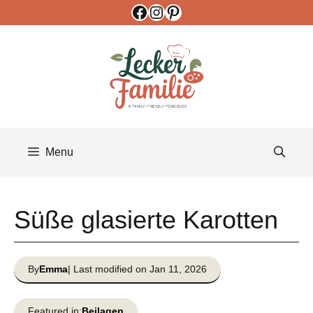
Facebook
Instagram
Pinterest
Skip
to
content
Menu
Süße glasierte Karotten
By
Emma
| Last modified on Jan 11, 2026
Featured in:
Beilagen