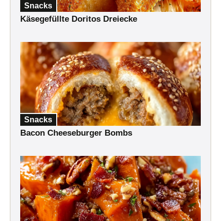
Snacks
Käsegefüllte Doritos Dreiecke
Snacks
Bacon Cheeseburger Bombs