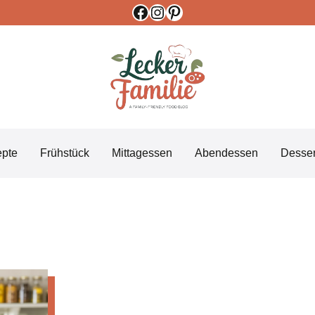
Facebook
Instagram
Pinterest
epte
Frühstück
Mittagessen
Abendessen
Desser