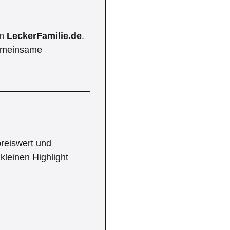
on
LeckerFamilie.de
.
 gemeinsame
preiswert und
kleinen Highlight