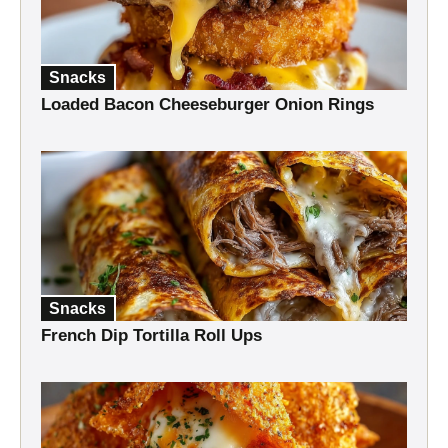
Snacks
Loaded Bacon Cheeseburger Onion Rings
Snacks
French Dip Tortilla Roll Ups