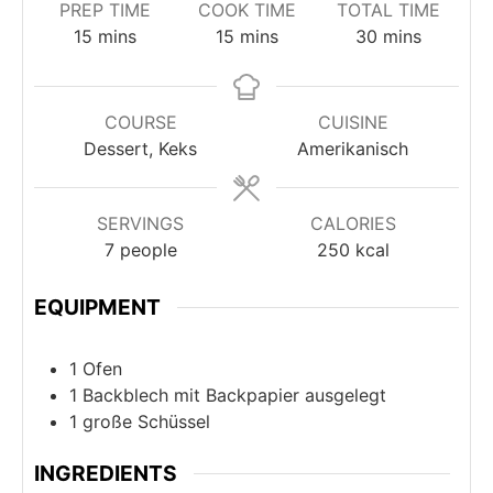
PREP TIME
COOK TIME
TOTAL TIME
minutes
minutes
minutes
15
mins
15
mins
30
mins
COURSE
CUISINE
Dessert, Keks
Amerikanisch
SERVINGS
CALORIES
7
people
250
kcal
EQUIPMENT
1 Ofen
1 Backblech
mit Backpapier ausgelegt
1 große Schüssel
INGREDIENTS