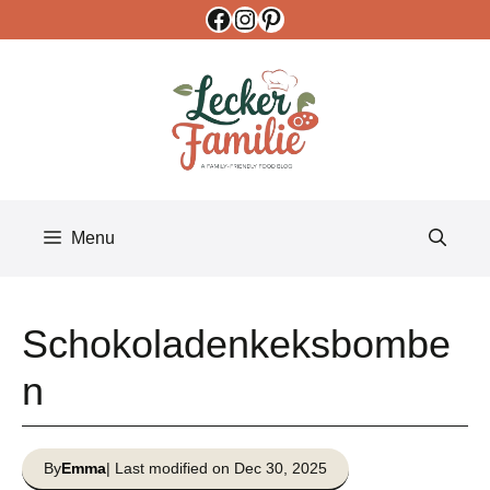
Facebook
Instagram
Pinterest
Skip
to
content
Menu
Schokoladenkeksbombe
n
By
Emma
| Last modified on Dec 30, 2025