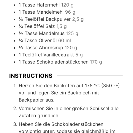
1
Tasse Hafermehl
120 g
1
Tasse Mandelmehl
96 g
½
Teelöffel Backpulver
2,5 g
¼
Teelöffel Salz
1,5 g
½
Tasse Mandelmus
125 g
¼
Tasse Olivenöl
60 ml
½
Tasse Ahornsirup
120 g
1
Teelöffel Vanilleextrakt
5 g
1
Tasse Schokoladenstückchen
170 g
INSTRUCTIONS
Heizen Sie den Backofen auf 175 °C (350 °F)
vor und legen Sie ein Backblech mit
Backpapier aus.
Vermischen Sie in einer großen Schüssel alle
Zutaten gründlich.
Heben Sie die Schokoladenstückchen
vorsichtig unter, sodass sie gleichmäßig im