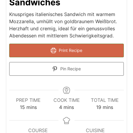
Sandwiches
Knuspriges italienisches Sandwich mit warmem
Mozzarella, umhüllt von goldbraunem Weißbrot.
Herzhaft und cremig, ideal für ein genussvolles
Abendessen mit mittlerem Schwierigkeitsgrad.
Print Recipe
Pin Recipe
PREP TIME
COOK TIME
TOTAL TIME
minutes
minutes
minutes
15
mins
4
mins
19
mins
COURSE
CUISINE