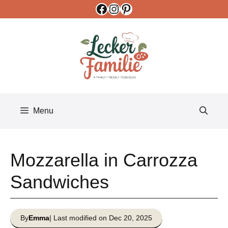
Facebook
Instagram
Pinterest
Skip
to
content
Menu
Mozzarella in Carrozza
Sandwiches
By
Emma
| Last modified on Dec 20, 2025