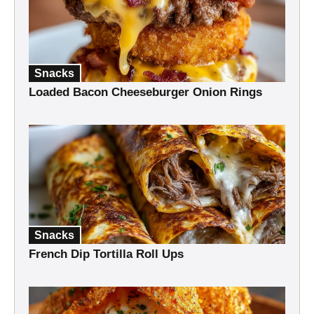
Snacks
Loaded Bacon Cheeseburger Onion Rings
Snacks
French Dip Tortilla Roll Ups