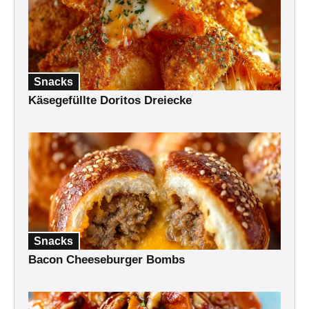
Snacks
Käsegefüllte Doritos Dreiecke
Snacks
Bacon Cheeseburger Bombs