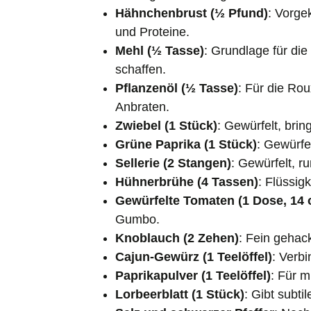
Hähnchenbrust (½ Pfund)
: Vorgek
und Proteine.
Mehl (½ Tasse)
: Grundlage für di
schaffen.
Pflanzenöl (½ Tasse)
: Für die Ro
Anbraten.
Zwiebel (1 Stück)
: Gewürfelt, brin
Grüne Paprika (1 Stück)
: Gewürfel
Sellerie (2 Stangen)
: Gewürfelt, 
Hühnerbrühe (4 Tassen)
: Flüssig
Gewürfelte Tomaten (1 Dose, 14 
Gumbo.
Knoblauch (2 Zehen)
: Fein gehac
Cajun-Gewürz (1 Teelöffel)
: Verb
Paprikapulver (1 Teelöffel)
: Für 
Lorbeerblatt (1 Stück)
: Gibt subti