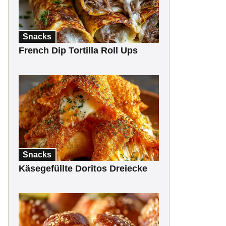
Snacks
French Dip Tortilla Roll Ups
Snacks
Käsegefüllte Doritos Dreiecke