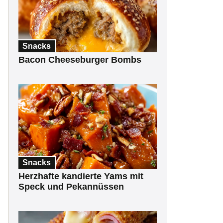
Snacks
Bacon Cheeseburger Bombs
Snacks
Herzhafte kandierte Yams mit
Speck und Pekannüssen