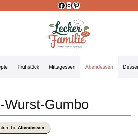
Facebook
Instagram
Pinterest
epte
Frühstück
Mittagessen
Abendessen
Desser
n-Wurst-Gumbo
atured in:
Abendessen