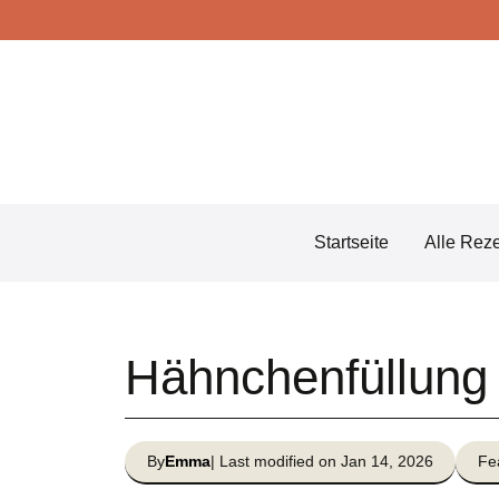
Skip
to
content
Startseite
Alle Rez
Hähnchenfüllun
By
Emma
| Last modified on Jan 14, 2026
Fe