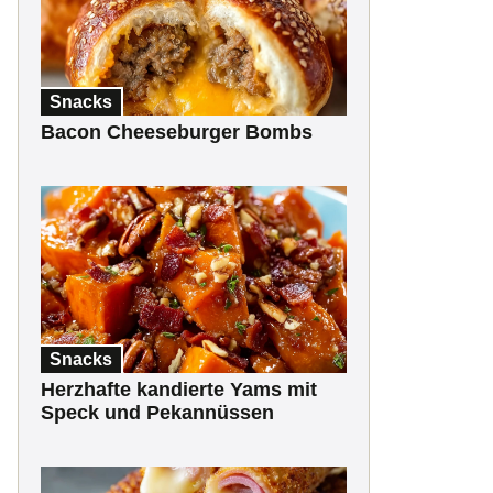
Snacks
Bacon Cheeseburger Bombs
Snacks
Herzhafte kandierte Yams mit
Speck und Pekannüssen