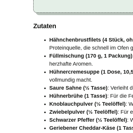
Zutaten
Hähnchenbrustfilets (4 Stück, o
Proteinquelle, die schnell im Ofen g
Füllmischung (170 g, 1 Packung)
herzhafte Aromen.
Hühnercremesuppe (1 Dose, 10,5
vollmundig macht.
Saure Sahne (½ Tasse)
: Verleiht
Hühnerbrühe (1 Tasse)
: Für die F
Knoblauchpulver (½ Teelöffel)
: W
Zwiebelpulver (½ Teelöffel)
: Für 
Schwarzer Pfeffer (½ Teelöffel)
: 
Geriebener Cheddar-Käse (1 Tass