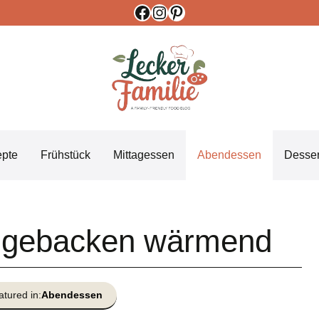
Facebook
Instagram
Pinterest
epte
Frühstück
Mittagessen
Abendessen
Desser
g gebacken wärmend
atured in:
Abendessen