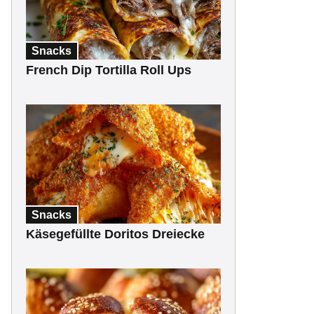
Snacks
French Dip Tortilla Roll Ups
Snacks
Käsegefüllte Doritos Dreiecke