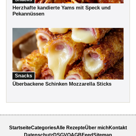
Herzhafte kandierte Yams mit Speck und
Pekannüssen
Snacks
Überbackene Schinken Mozzarella Sticks
Startseite
Categories
Alle Rezepte
Über mich
Kontakt
Datenschutz
DSGVO
AGB
Feed
Sitemap