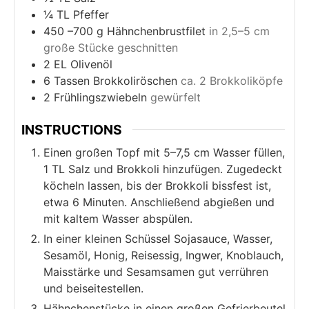
¼
TL Pfeffer
450
–700 g Hähnchenbrustfilet
in 2,5–5 cm
große Stücke geschnitten
2
EL Olivenöl
6
Tassen Brokkoliröschen
ca. 2 Brokkoliköpfe
2
Frühlingszwiebeln
gewürfelt
INSTRUCTIONS
Einen großen Topf mit 5–7,5 cm Wasser füllen,
1 TL Salz und Brokkoli hinzufügen. Zugedeckt
köcheln lassen, bis der Brokkoli bissfest ist,
etwa 6 Minuten. Anschließend abgießen und
mit kaltem Wasser abspülen.
In einer kleinen Schüssel Sojasauce, Wasser,
Sesamöl, Honig, Reisessig, Ingwer, Knoblauch,
Maisstärke und Sesamsamen gut verrühren
und beiseitestellen.
Hähnchenstücke in einen großen Gefrierbeutel