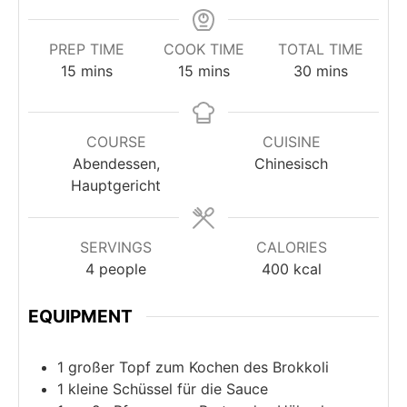
PREP TIME
COOK TIME
TOTAL TIME
minutes
minutes
minutes
15
mins
15
mins
30
mins
COURSE
CUISINE
Abendessen,
Chinesisch
Hauptgericht
SERVINGS
CALORIES
4
people
400
kcal
EQUIPMENT
1 großer Topf
zum Kochen des Brokkoli
1 kleine Schüssel
für die Sauce