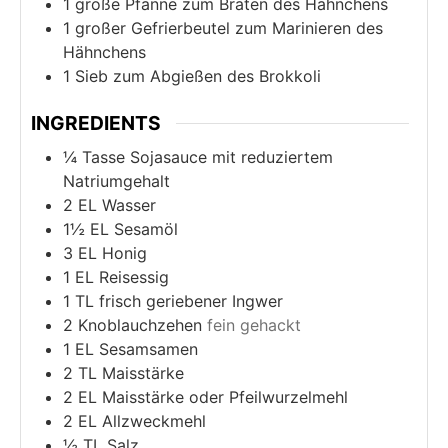
1 große Pfanne
zum Braten des Hähnchens
1 großer Gefrierbeutel
zum Marinieren des
Hähnchens
1 Sieb
zum Abgießen des Brokkoli
INGREDIENTS
¼
Tasse Sojasauce mit reduziertem
Natriumgehalt
2
EL Wasser
1½
EL Sesamöl
3
EL Honig
1
EL Reisessig
1
TL frisch geriebener Ingwer
2
Knoblauchzehen
fein gehackt
1
EL Sesamsamen
2
TL Maisstärke
2
EL Maisstärke oder Pfeilwurzelmehl
2
EL Allzweckmehl
½
TL Salz