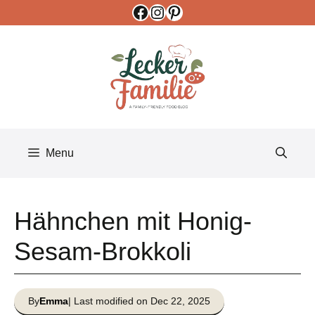
Facebook
Instagram
Pinterest
Skip
to
content
Menu
Hähnchen mit Honig-
Sesam-Brokkoli
By
Emma
| Last modified on Dec 22, 2025