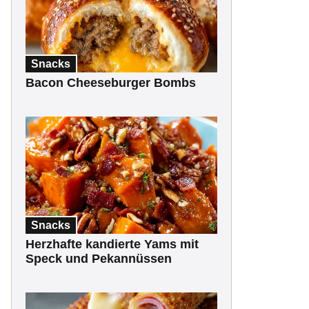
Snacks
Bacon Cheeseburger Bombs
Snacks
Herzhafte kandierte Yams mit
Speck und Pekannüssen