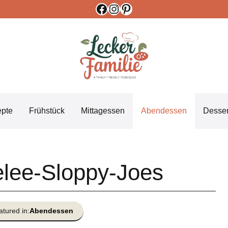
Facebook
Instagram
Pinterest
epte
Frühstück
Mittagessen
Abendessen
Desser
elee-Sloppy-Joes
atured in:
Abendessen