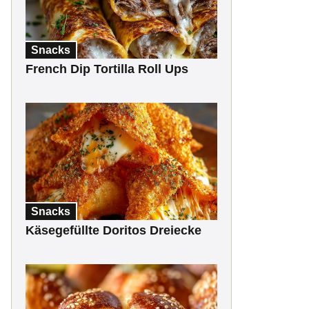
Snacks
French Dip Tortilla Roll Ups
Snacks
Käsegefüllte Doritos Dreiecke