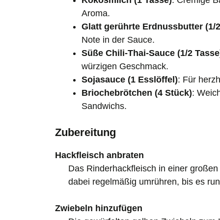
Kokosmilch (1 Tasse)
: Cremige B
Aroma.
Glatt gerührte Erdnussbutter (1/
Note in der Sauce.
Süße Chili-Thai-Sauce (1/2 Tasse
würzigen Geschmack.
Sojasauce (1 Esslöffel)
: Für herz
Briochebrötchen (4 Stück)
: Weic
Sandwichs.
Zubereitung
Hackfleisch anbraten
Das Rinderhackfleisch in einer großen 
dabei regelmäßig umrühren, bis es run
Zwiebeln hinzufügen