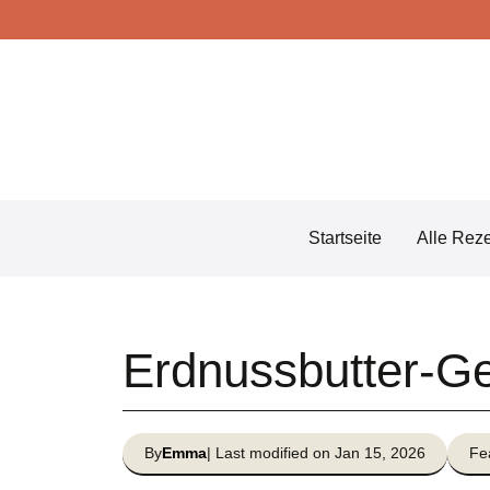
Skip
to
content
Startseite
Alle Rez
Erdnussbutter-G
By
Emma
| Last modified on Jan 15, 2026
Fe