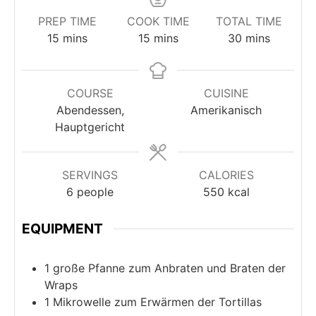
PREP TIME
COOK TIME
TOTAL TIME
minutes
minutes
minutes
15
mins
15
mins
30
mins
COURSE
CUISINE
Abendessen,
Amerikanisch
Hauptgericht
SERVINGS
CALORIES
6
people
550
kcal
EQUIPMENT
1 große Pfanne
zum Anbraten und Braten der
Wraps
1 Mikrowelle
zum Erwärmen der Tortillas