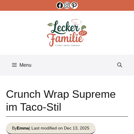
Facebook
Instagram
Pinterest
Skip
to
content
Menu
Crunch Wrap Supreme
im Taco-Stil
By
Emma
| Last modified on Dec 13, 2025