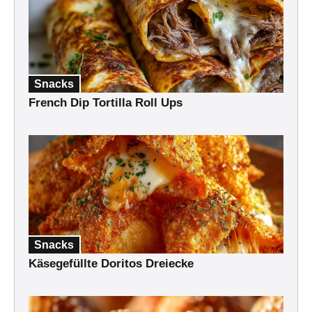
Snacks
French Dip Tortilla Roll Ups
Snacks
Käsegefüllte Doritos Dreiecke