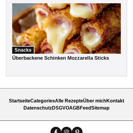
Snacks
Überbackene Schinken Mozzarella Sticks
Startseite
Categories
Alle Rezepte
Über mich
Kontakt
Datenschutz
DSGVO
AGB
Feed
Sitemap