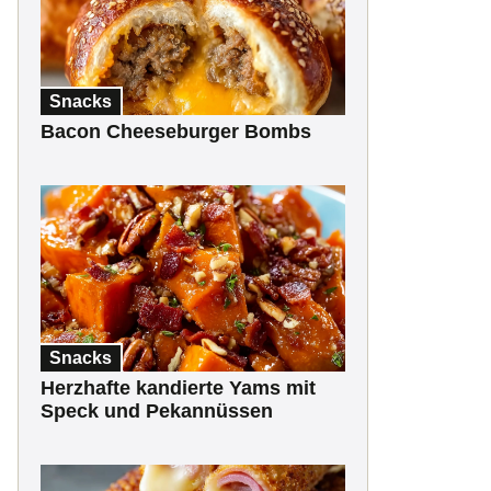
Snacks
Bacon Cheeseburger Bombs
Snacks
Herzhafte kandierte Yams mit
Speck und Pekannüssen