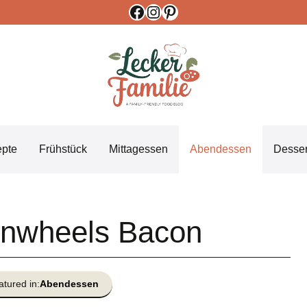
Facebook
Instagram
Pinterest
epte
Frühstück
Mittagessen
Abendessen
Desser
inwheels Bacon
atured in:
Abendessen