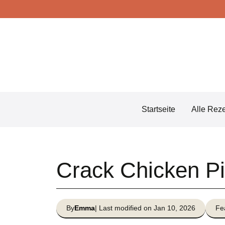
Skip
to
content
Startseite
Alle Rez
Crack Chicken P
By
Emma
| Last modified on Jan 10, 2026
Fe