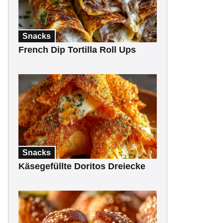
Snacks
French Dip Tortilla Roll Ups
Snacks
Käsegefüllte Doritos Dreiecke