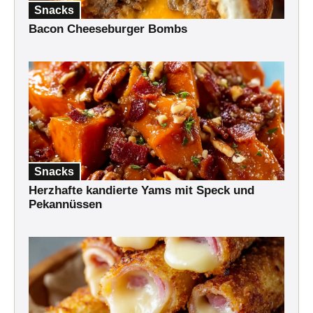
Snacks
Bacon Cheeseburger Bombs
Snacks
Herzhafte kandierte Yams mit Speck und
Pekannüssen