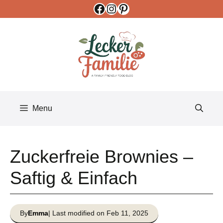
Facebook
Instagram
Pinterest
Skip
to
content
Menu
Zuckerfreie Brownies –
Saftig & Einfach
By
Emma
| Last modified on Feb 11, 2025