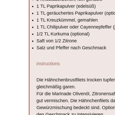
1
TL Paprikapulver (edelsüß)
1
TL geräuchertes Paprikapulver (optio
1
TL Kreuzkümmel, gemahlen
1
TL Chilipulver oder Cayennepfeffer 
1/2
TL Kurkuma (optional)
Saft von
1/2
Zitrone
Salz und Pfeffer nach Geschmack
instructions
Die Hähnchenbrustfilets trocken tupfen 
gleichmäßig garen.
Für die Marinade Olivenöl, Zitronensa
gut vermischen. Die Hähnchenfilets da
Gewürzmischung bedeckt sind. Option
den Geschmack zu intensivieren.