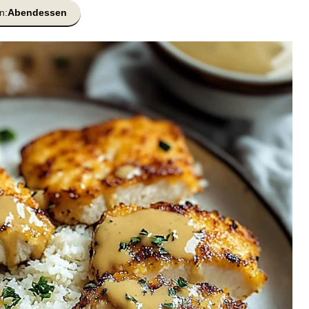
n:
Abendessen