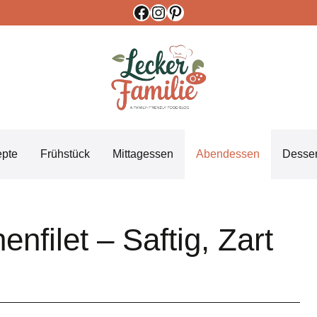
Facebook
Instagram
Pinterest
epte
Frühstück
Mittagessen
Abendessen
Desser
filet – Saftig, Zart