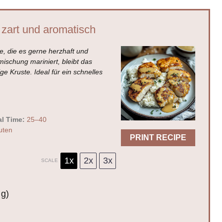
, zart und aromatisch
lle, die es gerne herzhaft und
ischung mariniert, bleibt das
ge Kruste. Ideal für ein schnelles
al Time:
25–40
uten
PRINT RECIPE
1x
2x
3x
SCALE
 g)