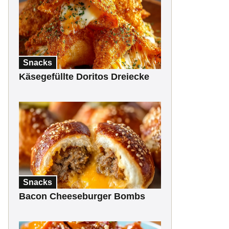
Snacks
Käsegefüllte Doritos Dreiecke
Snacks
Bacon Cheeseburger Bombs