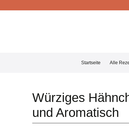
Skip
to
content
Startseite
Alle Rez
Würziges Hähnchen
und Aromatisch