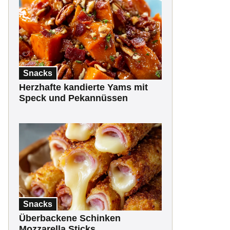
Snacks
Herzhafte kandierte Yams mit
Speck und Pekannüssen
Snacks
Überbackene Schinken
Mozzarella Sticks