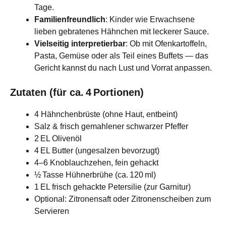
Tage.
Familienfreundlich
: Kinder wie Erwachsene
lieben gebratenes Hähnchen mit leckerer Sauce.
Vielseitig interpretierbar
: Ob mit Ofenkartoffeln,
Pasta, Gemüse oder als Teil eines Buffets — das
Gericht kannst du nach Lust und Vorrat anpassen.
Zutaten (für ca. 4 Portionen)
4 Hähnchenbrüste (ohne Haut, entbeint)
Salz & frisch gemahlener schwarzer Pfeffer
2 EL Olivenöl
4 EL Butter (ungesalzen bevorzugt)
4–6 Knoblauchzehen, fein gehackt
½ Tasse Hühnerbrühe (ca. 120 ml)
1 EL frisch gehackte Petersilie (zur Garnitur)
Optional: Zitronensaft oder Zitronenscheiben zum
Servieren