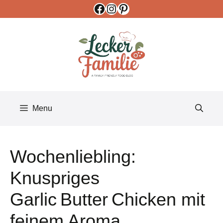
Facebook
Instagram
Pinterest
Skip
to
content
Menu
Wochenliebling:
Knuspriges
Garlic Butter Chicken mit
feinem Aroma