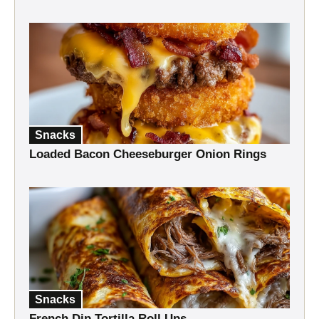
Snacks
Loaded Bacon Cheeseburger Onion Rings
Snacks
French Dip Tortilla Roll Ups