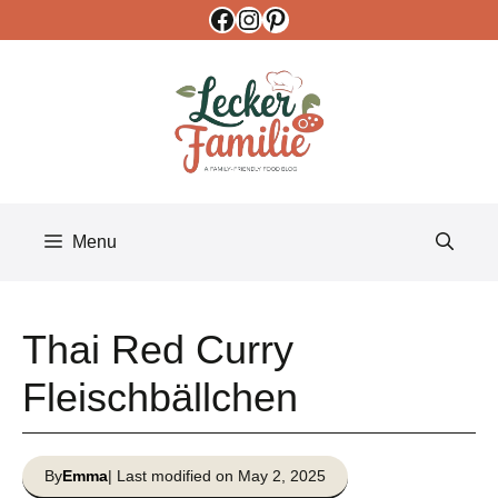
Facebook
Instagram
Pinterest
Skip
to
content
Menu
Thai Red Curry
Fleischbällchen
By
Emma
| Last modified on May 2, 2025