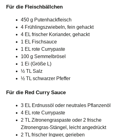
Für die Fleischbällchen
450 g Putenhackfleisch
4 Frühlingszwiebeln, fein gehackt
4 EL frischer Koriander, gehackt
1 EL Fischsauce
1 EL rote Currypaste
100 g Semmelbrösel
1 Ei (Größe L)
½ TL Salz
½ TL schwarzer Pfeffer
Für die Red Curry Sauce
3 EL Erdnussöl oder neutrales Pflanzenöl
4 EL rote Currypaste
2 TL Zitronengraspaste oder 2 frische
Zitronengras-Stängel, leicht angedrückt
2 TL frischer Ingwer, gerieben