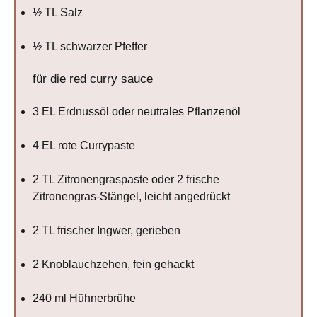
½
TL Salz
½
TL schwarzer Pfeffer
für die red curry sauce
3
EL Erdnussöl oder neutrales Pflanzenöl
4
EL rote Currypaste
2
TL Zitronengraspaste oder 2 frische
Zitronengras-Stängel, leicht angedrückt
2
TL frischer Ingwer, gerieben
2
Knoblauchzehen, fein gehackt
240
ml Hühnerbrühe