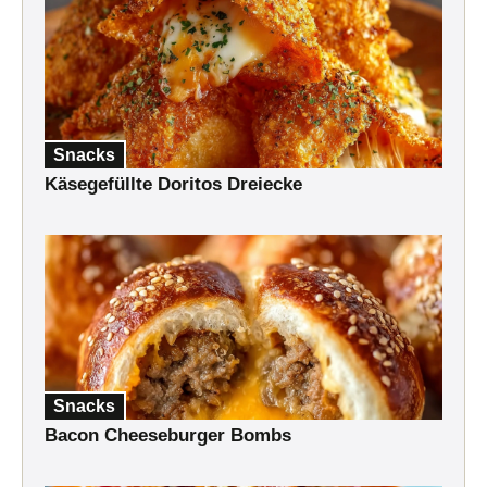
Snacks
Käsegefüllte Doritos Dreiecke
Snacks
Bacon Cheeseburger Bombs