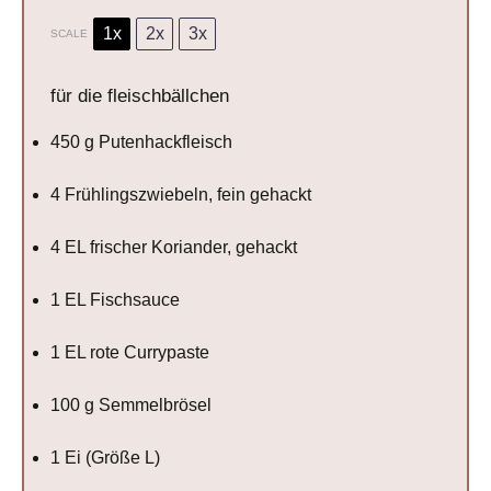
1x
2x
3x
SCALE
für die fleischbällchen
450 g
Putenhackfleisch
4
Frühlingszwiebeln, fein gehackt
4
EL frischer Koriander, gehackt
1
EL Fischsauce
1
EL rote Currypaste
100 g
Semmelbrösel
1
Ei (Größe L)