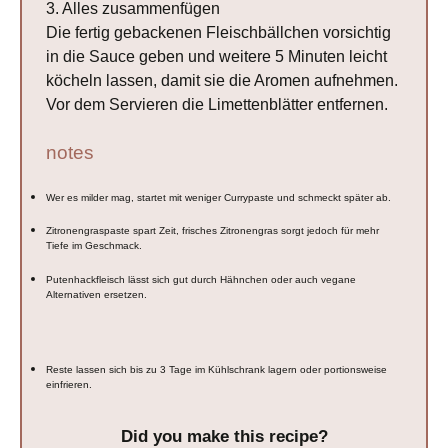
3. Alles zusammenfügen
Die fertig gebackenen Fleischbällchen vorsichtig
in die Sauce geben und weitere 5 Minuten leicht
köcheln lassen, damit sie die Aromen aufnehmen.
Vor dem Servieren die Limettenblätter entfernen.
notes
Wer es milder mag, startet mit weniger Currypaste und schmeckt später ab.
Zitronengraspaste spart Zeit, frisches Zitronengras sorgt jedoch für mehr
Tiefe im Geschmack.
Putenhackfleisch lässt sich gut durch Hähnchen oder auch vegane
Alternativen ersetzen.
Reste lassen sich bis zu 3 Tage im Kühlschrank lagern oder portionsweise
einfrieren.
Did you make this recipe?