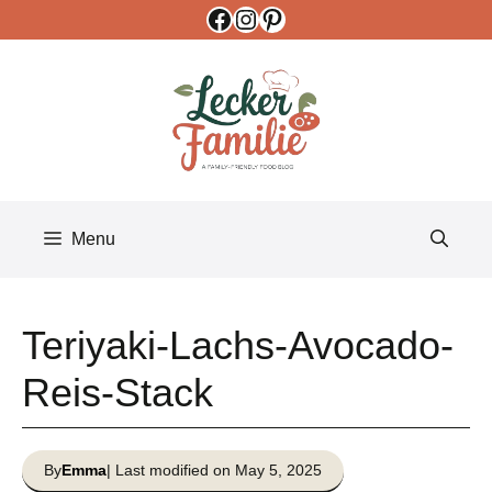
Facebook
Instagram
Pinterest
Skip
to
content
Menu
Teriyaki-Lachs-Avocado-
Reis-Stack
By
Emma
| Last modified on May 5, 2025