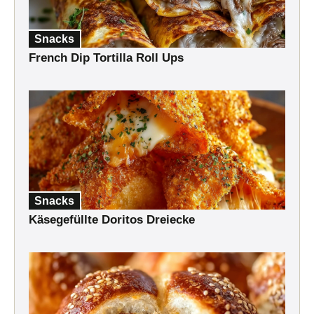
Snacks
French Dip Tortilla Roll Ups
Snacks
Käsegefüllte Doritos Dreiecke