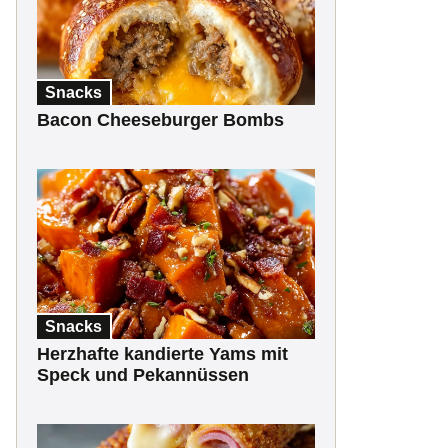
Snacks
Bacon Cheeseburger Bombs
Snacks
Herzhafte kandierte Yams mit
Speck und Pekannüssen