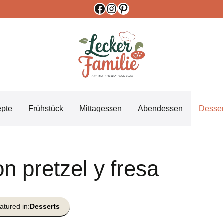
Facebook
Instagram
Pinterest
epte
Frühstück
Mittagessen
Abendessen
Desser
n pretzel y fresa
atured in:
Desserts