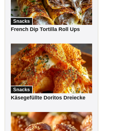
Snacks
French Dip Tortilla Roll Ups
Snacks
Käsegefüllte Doritos Dreiecke