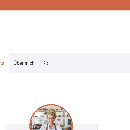
ts
Über mich