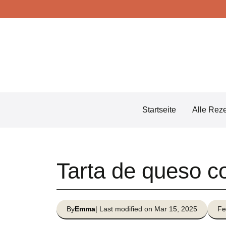
Skip
to
content
Startseite
Alle Rez
Tarta de queso co
By
Emma
| Last modified on Mar 15, 2025
Fe