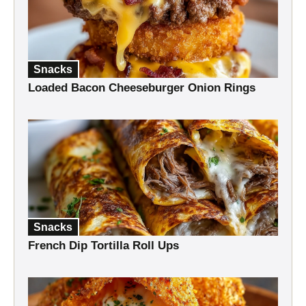
Snacks
Loaded Bacon Cheeseburger Onion Rings
Snacks
French Dip Tortilla Roll Ups