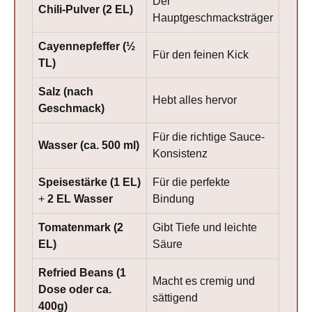
Der
Chili-Pulver (2 EL)
Hauptgeschmacksträger
Cayennepfeffer (½
Für den feinen Kick
TL)
Salz (nach
Hebt alles hervor
Geschmack)
Für die richtige Sauce-
Wasser (ca. 500 ml)
Konsistenz
Speisestärke (1 EL)
Für die perfekte
+
2 EL Wasser
Bindung
Tomatenmark (2
Gibt Tiefe und leichte
EL)
Säure
Refried Beans (1
Macht es cremig und
Dose oder ca.
sättigend
400g)