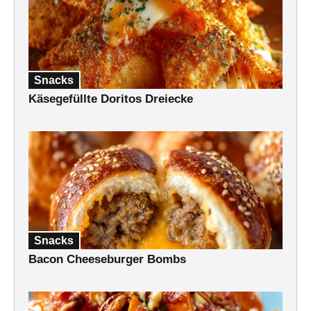
Snacks
Käsegefüllte Doritos Dreiecke
Snacks
Bacon Cheeseburger Bombs