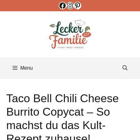
Facebook
Instagram
Pinterest
Skip
to
content
Menu
Taco Bell Chili Cheese
Burrito Copycat – So
machst du das Kult-
Rezept zuhause!