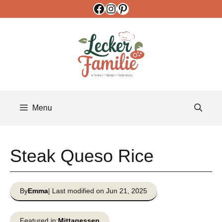
Facebook
Instagram
Pinterest
Skip
to
content
Menu
Steak Queso Rice
By
Emma
| Last modified on Jun 21, 2025
Featured in:
Mittagessen