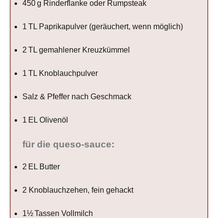
450
g Rinderflanke oder Rumpsteak
1
TL Paprikapulver (geräuchert, wenn möglich)
2
TL gemahlener Kreuzkümmel
1
TL Knoblauchpulver
Salz & Pfeffer nach Geschmack
1
EL Olivenöl
für die queso-sauce:
2
EL Butter
2
Knoblauchzehen, fein gehackt
1½
Tassen Vollmilch