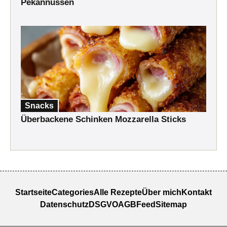
Pekannüssen
Snacks
Überbackene Schinken Mozzarella Sticks
Startseite
Categories
Alle Rezepte
Über mich
Kontakt
Datenschutz
DSGVO
AGB
Feed
Sitemap