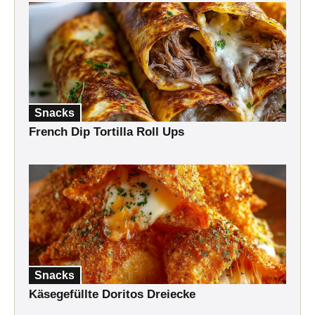
Snacks
French Dip Tortilla Roll Ups
Snacks
Käsegefüllte Doritos Dreiecke