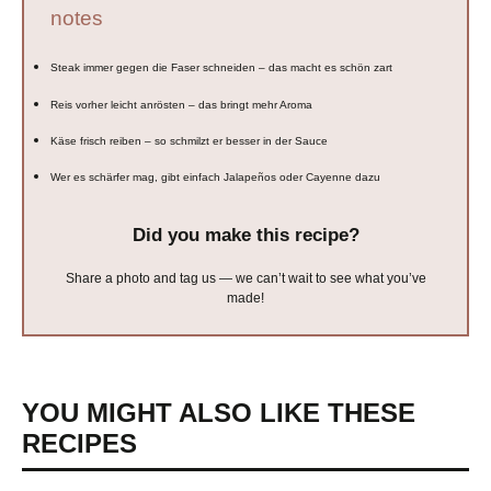
notes
Steak immer gegen die Faser schneiden – das macht es schön zart
Reis vorher leicht anrösten – das bringt mehr Aroma
Käse frisch reiben – so schmilzt er besser in der Sauce
Wer es schärfer mag, gibt einfach Jalapeños oder Cayenne dazu
Did you make this recipe?
Share a photo and tag us — we can’t wait to see what you’ve
made!
YOU MIGHT ALSO LIKE THESE
RECIPES