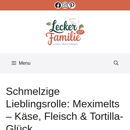
Facebook
Instagram
Pinterest
Skip
to
content
Menu
Schmelzige
Lieblingsrolle: Meximelts
– Käse, Fleisch & Tortilla-
Glück