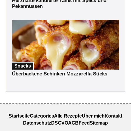
Herzhafte kandierte Yams mit Speck und
Pekannüssen
Snacks
Überbackene Schinken Mozzarella Sticks
Startseite
Categories
Alle Rezepte
Über mich
Kontakt
Datenschutz
DSGVO
AGB
Feed
Sitemap