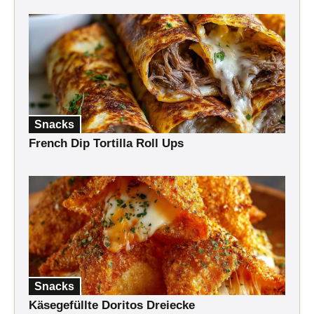
Snacks
French Dip Tortilla Roll Ups
Snacks
Käsegefüllte Doritos Dreiecke