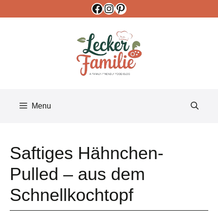
Facebook
Instagram
Pinterest
Skip
to
content
Menu
Saftiges Hähnchen-
Pulled – aus dem
Schnellkochtopf