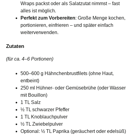
Wraps packst oder als Salatzutat nimmst – fast
alles ist möglich.
Perfekt zum Vorbereiten
: Große Menge kochen,
portionieren, einfrieren – und später einfach
weiterverwenden.
Zutaten
(für ca. 4–6 Portionen)
500–600 g Hähnchenbrustfilets (ohne Haut,
entbeint)
250 ml Hühner- oder Gemüsebrühe (oder Wasser
mit Bouillon)
1 TL Salz
½ TL schwarzer Pfeffer
1 TL Knoblauchpulver
½ TL Zwiebelpulver
Optional: ½ TL Paprika (geräuchert oder edelsüß)