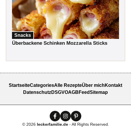
Snacks
Überbackene Schinken Mozzarella Sticks
Startseite
Categories
Alle Rezepte
Über mich
Kontakt
Datenschutz
DSGVO
AGB
Feed
Sitemap
© 2026
leckerfamilie.de
- All Rights Reserved.