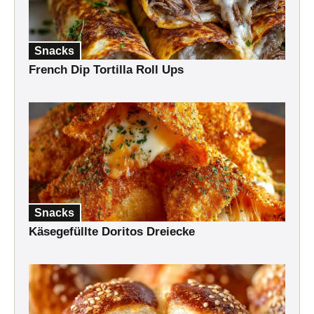
Snacks
French Dip Tortilla Roll Ups
Snacks
Käsegefüllte Doritos Dreiecke