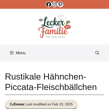
Facebook
Instagram
Pinterest
Skip
to
content
Menu
Rustikale Hähnchen-
Piccata-Fleischbällchen
By
Emma
| Last modified on Feb 19, 2025