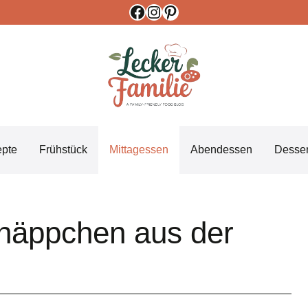
Facebook
Instagram
Pinterest
epte
Frühstück
Mittagessen
Abendessen
Desser
shäppchen aus der