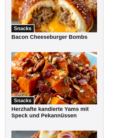
Snacks
Bacon Cheeseburger Bombs
Snacks
Herzhafte kandierte Yams mit
Speck und Pekannüssen