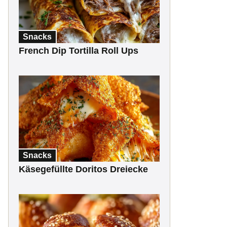
Snacks
French Dip Tortilla Roll Ups
Snacks
Käsegefüllte Doritos Dreiecke