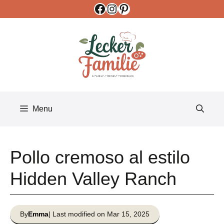
Facebook
Instagram
Pinterest
Skip
to
content
Menu
Pollo cremoso al estilo
Hidden Valley Ranch
By
Emma
| Last modified on Mar 15, 2025