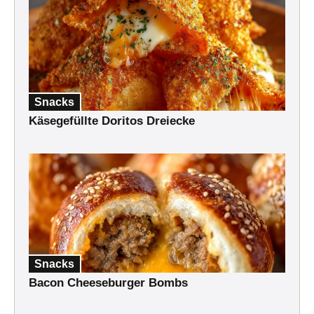
Snacks
Käsegefüllte Doritos Dreiecke
Snacks
Bacon Cheeseburger Bombs