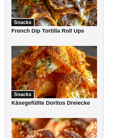
Snacks
French Dip Tortilla Roll Ups
Snacks
Käsegefüllte Doritos Dreiecke