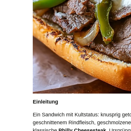
Einleitung
Ein Sandwich mit Kultstatus: knusprig ge
geschnittenem Rindfleisch, geschmolzenem
klassische
Philly Cheesesteak
. Ursprüng