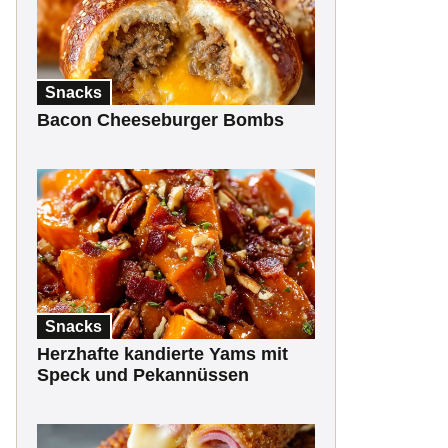
Snacks
Bacon Cheeseburger Bombs
Snacks
Herzhafte kandierte Yams mit
Speck und Pekannüssen