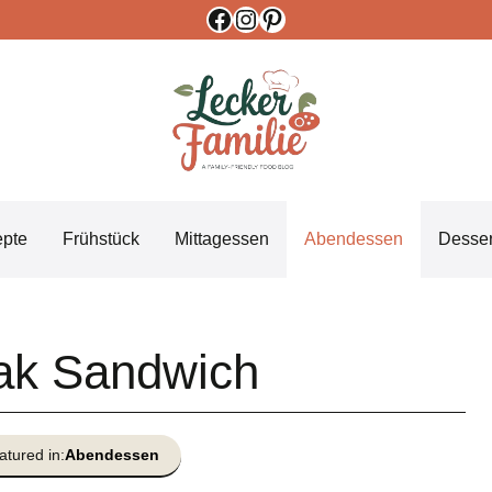
Facebook
Instagram
Pinterest
epte
Frühstück
Mittagessen
Abendessen
Desser
eak Sandwich
atured in:
Abendessen