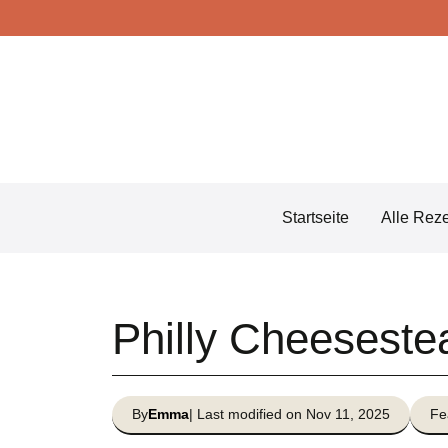
Skip
to
content
Startseite
Alle Rez
Philly Cheesest
By
Emma
| Last modified on Nov 11, 2025
Fe