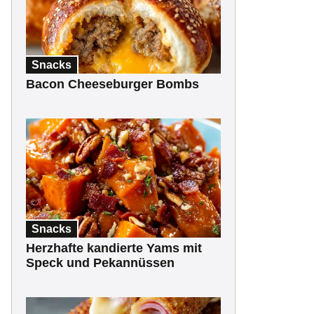
Snacks
Bacon Cheeseburger Bombs
Snacks
Herzhafte kandierte Yams mit
Speck und Pekannüssen