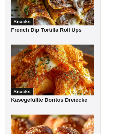
Snacks
French Dip Tortilla Roll Ups
Snacks
Käsegefüllte Doritos Dreiecke