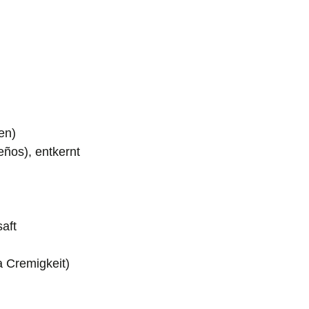
en)
eños), entkernt
aft
a Cremigkeit)