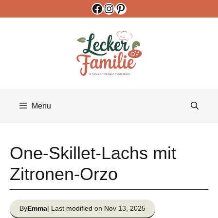
Facebook
Instagram
Pinterest
Skip
to
content
Menu
One-Skillet-Lachs mit
Zitronen-Orzo
By
Emma
| Last modified on Nov 13, 2025