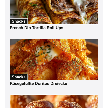
Snacks
French Dip Tortilla Roll Ups
Snacks
Käsegefüllte Doritos Dreiecke