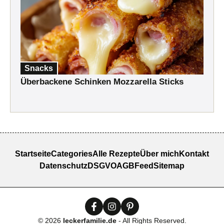
Snacks
Überbackene Schinken Mozzarella Sticks
Startseite
Categories
Alle Rezepte
Über mich
Kontakt
Datenschutz
DSGVO
AGB
Feed
Sitemap
© 2026
leckerfamilie.de
- All Rights Reserved.