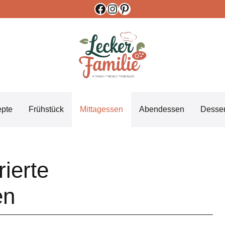
Facebook
Instagram
Pinterest
epte
Frühstück
Mittagessen
Abendessen
Desser
rierte
en