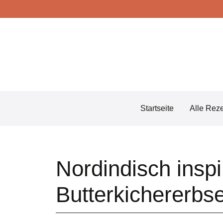
Skip
to
content
Startseite
Alle Rez
Nordindisch inspi
Butterkichererbs