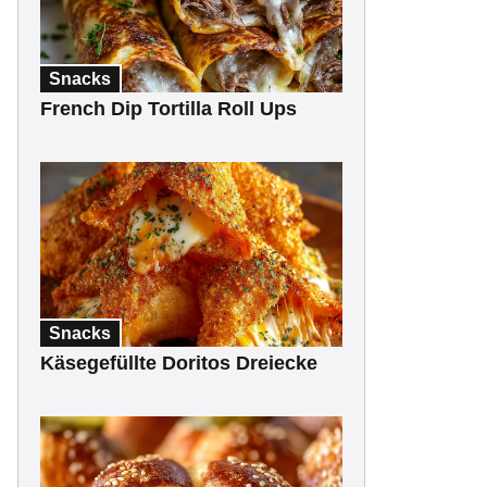
Snacks
French Dip Tortilla Roll Ups
Snacks
Käsegefüllte Doritos Dreiecke