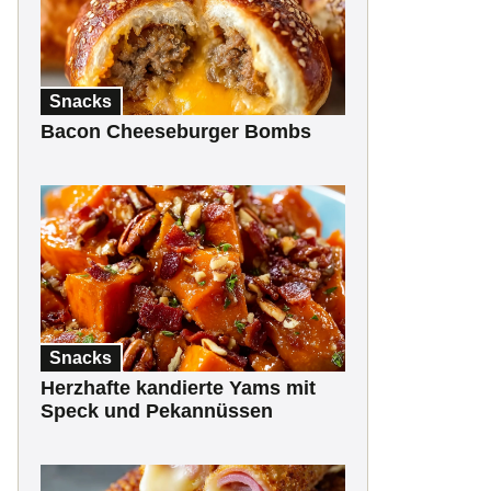
Snacks
Bacon Cheeseburger Bombs
Snacks
Herzhafte kandierte Yams mit
Speck und Pekannüssen