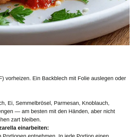
F) vorheizen. Ein Backblech mit Folie auslegen oder
sch, Ei, Semmelbrösel, Parmesan, Knoblauch,
mengen — am besten mit den Händen, aber nicht
chen zart bleiben.
arella einarbeiten:
 Portionen entnehmen. In jede Portion einen