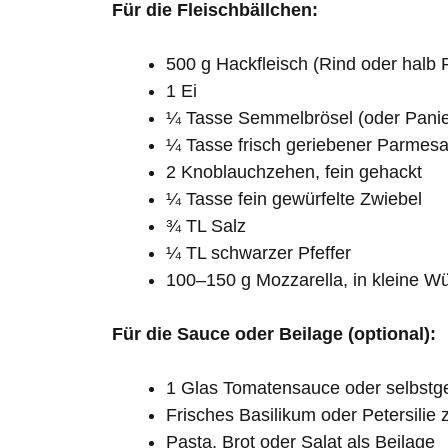
Für die Fleischbällchen:
500 g Hackfleisch (Rind oder halb 
1 Ei
¼ Tasse Semmelbrösel (oder Pani
¼ Tasse frisch geriebener Parmes
2 Knoblauchzehen, fein gehackt
¼ Tasse fein gewürfelte Zwiebel
¾ TL Salz
¼ TL schwarzer Pfeffer
100–150 g Mozzarella, in kleine Wür
Für die Sauce oder Beilage (optional):
1 Glas Tomatensauce oder selbstg
Frisches Basilikum oder Petersilie
Pasta, Brot oder Salat als Beilage