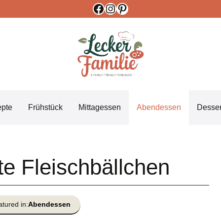
Facebook
Instagram
Pinterest
epte
Frühstück
Mittagessen
Abendessen
Desser
te Fleischbällchen
tured in:
Abendessen