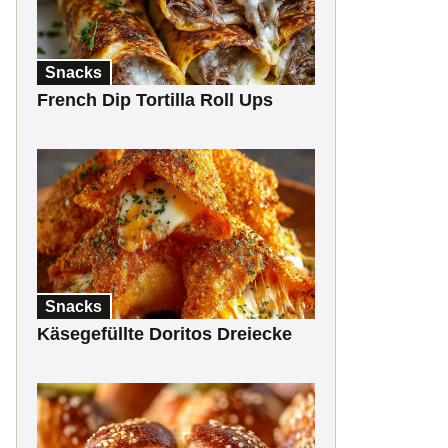
Snacks
French Dip Tortilla Roll Ups
Snacks
Käsegefüllte Doritos Dreiecke