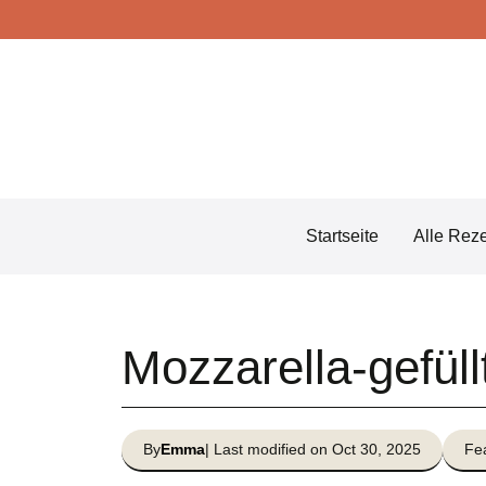
Skip
to
content
Startseite
Alle Rez
Mozzarella-gefüll
By
Emma
| Last modified on Oct 30, 2025
Fea