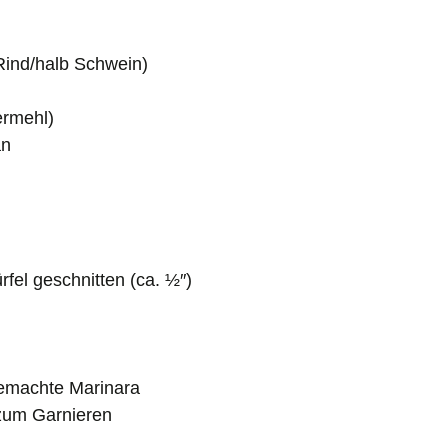
Rind/halb Schwein)
ermehl)
an
fel geschnitten (ca. ½″)
emachte Marinara
 zum Garnieren