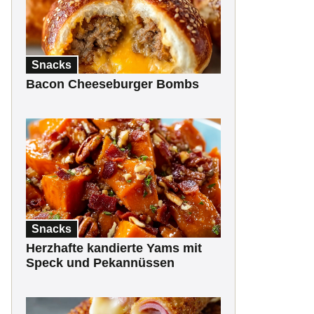
Snacks
Bacon Cheeseburger Bombs
Snacks
Herzhafte kandierte Yams mit
Speck und Pekannüssen