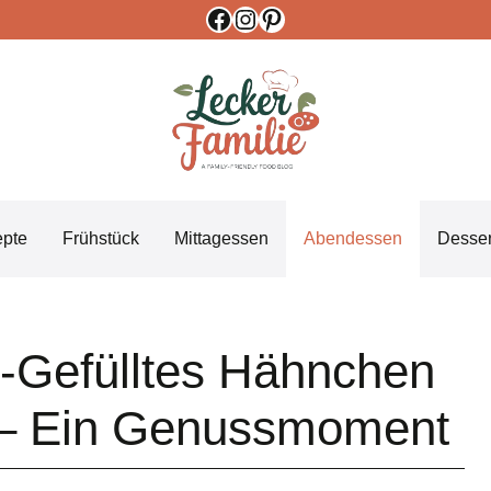
Facebook
Instagram
Pinterest
epte
Frühstück
Mittagessen
Abendessen
Desser
-Gefülltes Hähnchen
) – Ein Genussmoment