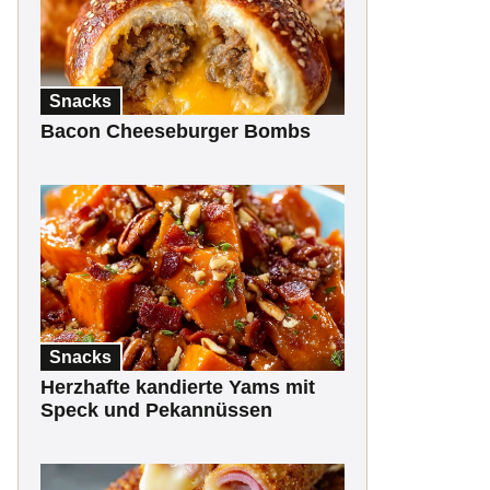
Snacks
Bacon Cheeseburger Bombs
Snacks
Herzhafte kandierte Yams mit
Speck und Pekannüssen