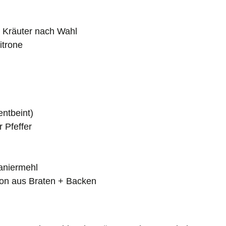
r Kräuter nach Wahl
itrone
entbeint)
 Pfeffer
aniermehl
ion aus Braten + Backen