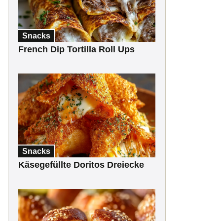
Snacks
French Dip Tortilla Roll Ups
Snacks
Käsegefüllte Doritos Dreiecke