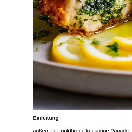
Einleitung
außen eine goldbraun knusprige Panade,