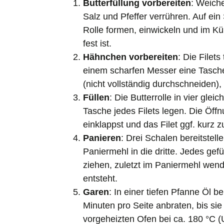
Butterfüllung vorbereiten
: Weiche
Salz und Pfeffer verrühren. Auf ein
Rolle formen, einwickeln und im Kü
fest ist.
Hähnchen vorbereiten
: Die Filet
einem scharfen Messer eine Tasche 
(nicht vollständig durchschneiden), 
Füllen
: Die Butterrolle in vier glei
Tasche jedes Filets legen. Die Öff
einklappst und das Filet ggf. kurz
Panieren
: Drei Schalen bereitstelle
Paniermehl in die dritte. Jedes gef
ziehen, zuletzt im Paniermehl wen
entsteht.
Garen
: In einer tiefen Pfanne Öl be
Minuten pro Seite anbraten, bis si
vorgeheizten Ofen bei ca. 180 °C (U