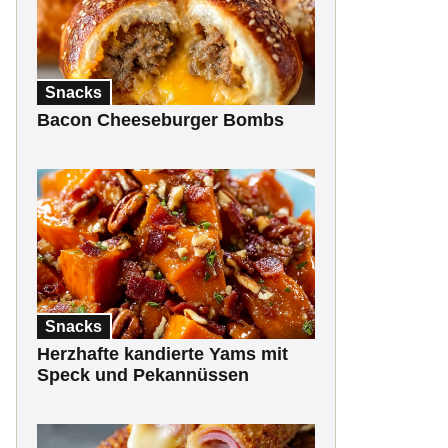
Snacks
Bacon Cheeseburger Bombs
Snacks
Herzhafte kandierte Yams mit
Speck und Pekannüssen