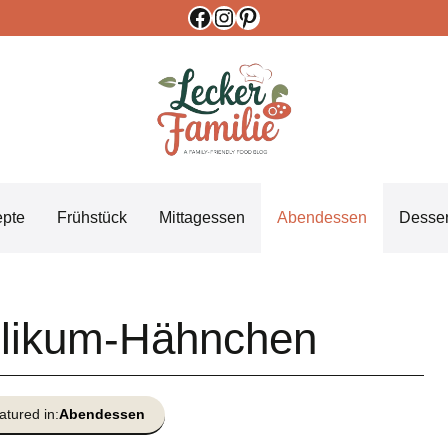
Facebook
Instagram
Pinterest
epte
Frühstück
Mittagessen
Abendessen
Desser
silikum‑Hähnchen
atured in:
Abendessen