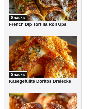
Snacks
French Dip Tortilla Roll Ups
Snacks
Käsegefüllte Doritos Dreiecke