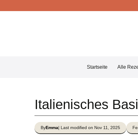
Skip
to
content
Startseite
Alle Rez
Italienisches Ba
By
Emma
| Last modified on Nov 11, 2025
Fe