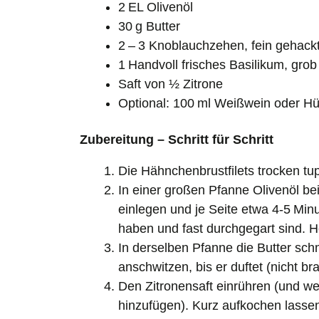
2 EL Olivenöl
30 g Butter
2 – 3 Knoblauchzehen, fein gehack
1 Handvoll frisches Basilikum, gro
Saft von ½ Zitrone
Optional: 100 ml Weißwein oder H
Zubereitung – Schritt für Schritt
Die Hähnchenbrustfilets trocken tup
In einer großen Pfanne Olivenöl bei
einlegen und je Seite etwa 4‑5 Min
haben und fast durchgegart sind. 
In derselben Pfanne die Butter sc
anschwitzen, bis er duftet (nicht b
Den Zitronensaft einrühren (und 
hinzufügen). Kurz aufkochen lasse