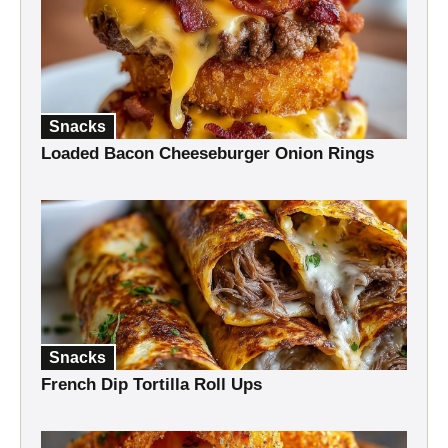
Snacks
Loaded Bacon Cheeseburger Onion Rings
Snacks
French Dip Tortilla Roll Ups