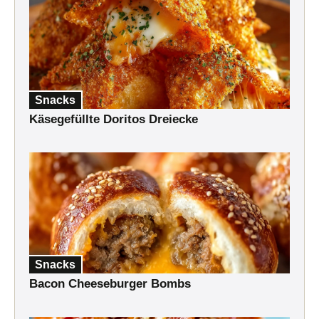
Snacks
Käsegefüllte Doritos Dreiecke
Snacks
Bacon Cheeseburger Bombs