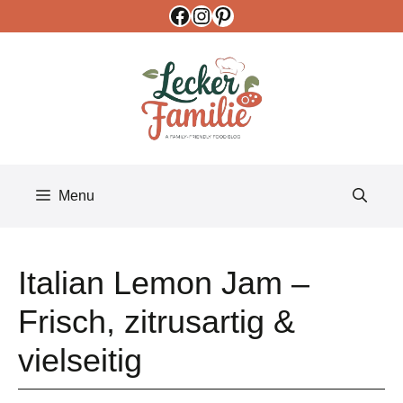
Facebook
Instagram
Pinterest
Skip
to
content
Menu
Italian Lemon Jam –
Frisch, zitrusartig &
vielseitig