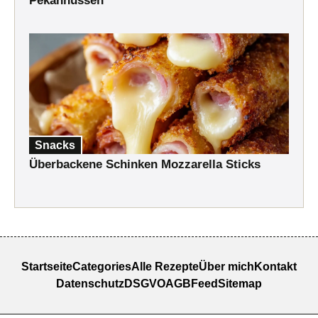
Pekannüssen
Snacks
Überbackene Schinken Mozzarella Sticks
Startseite
Categories
Alle Rezepte
Über mich
Kontakt
Datenschutz
DSGVO
AGB
Feed
Sitemap