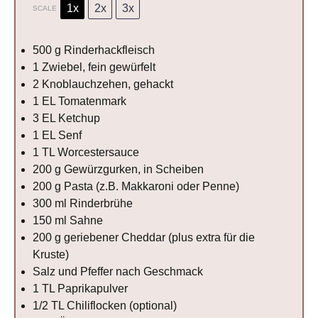
1x
2x
3x
SCALE
500 g
Rinderhackfleisch
1
Zwiebel, fein gewürfelt
2
Knoblauchzehen, gehackt
1
EL Tomatenmark
3
EL Ketchup
1
EL Senf
1
TL Worcestersauce
200 g
Gewürzgurken, in Scheiben
200 g
Pasta (z.B. Makkaroni oder Penne)
300
ml Rinderbrühe
150
ml Sahne
200 g
geriebener Cheddar (plus extra für die
Kruste)
Salz und Pfeffer nach Geschmack
1
TL Paprikapulver
1/2
TL Chiliflocken (optional)