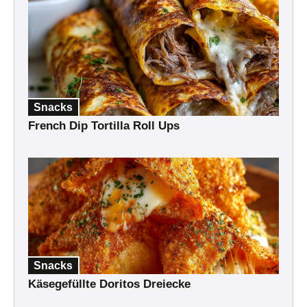
Snacks
French Dip Tortilla Roll Ups
Snacks
Käsegefüllte Doritos Dreiecke