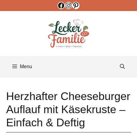
Facebook
Instagram
Pinterest
Skip
to
content
Menu
Herzhafter Cheeseburger
Auflauf mit Käsekruste –
Einfach & Deftig