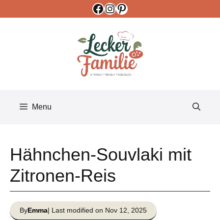
Facebook
Instagram
Pinterest
Skip
to
content
Menu
Hähnchen-Souvlaki mit
Zitronen-Reis
By
Emma
| Last modified on Nov 12, 2025