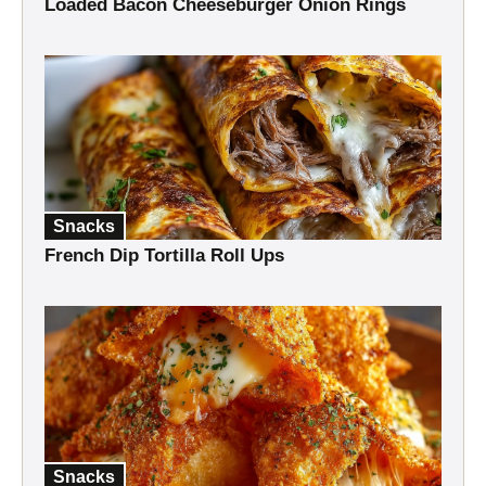
Loaded Bacon Cheeseburger Onion Rings
Snacks
French Dip Tortilla Roll Ups
Snacks