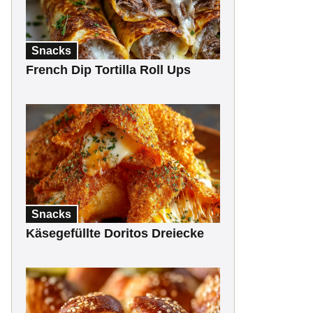
Snacks
French Dip Tortilla Roll Ups
Snacks
Käsegefüllte Doritos Dreiecke