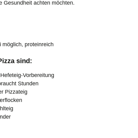
ihre Gesundheit achten möchten.
i möglich, proteinreich
izza sind:
 Hefeteig-Vorbereitung
braucht Stunden
er Pizzateig
erflocken
lteig
ünder