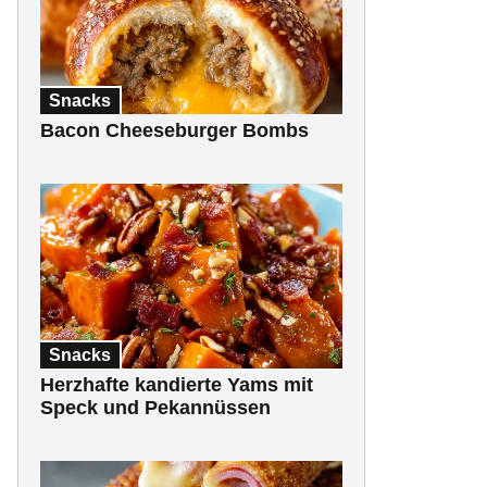
Snacks
Bacon Cheeseburger Bombs
Snacks
Herzhafte kandierte Yams mit
Speck und Pekannüssen