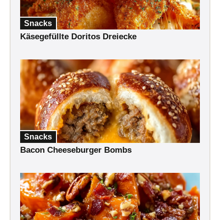
Snacks
Käsegefüllte Doritos Dreiecke
Snacks
Bacon Cheeseburger Bombs