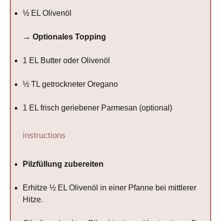
½
EL Olivenöl
→ Optionales Topping
1
EL Butter oder Olivenöl
½
TL getrockneter Oregano
1
EL frisch geriebener Parmesan (optional)
instructions
Pilzfüllung zubereiten
Erhitze ½ EL Olivenöl in einer Pfanne bei mittlerer
Hitze.