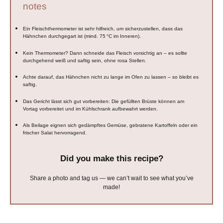
notes
Ein Fleischthermometer ist sehr hilfreich, um sicherzustellen, dass das
Hähnchen durchgegart ist (mind. 75 °C im Inneren).
Kein Thermometer? Dann schneide das Fleisch vorsichtig an – es sollte
durchgehend weiß und saftig sein, ohne rosa Stellen.
Achte darauf, das Hähnchen nicht zu lange im Ofen zu lassen – so bleibt es
saftig.
Das Gericht lässt sich gut vorbereiten: Die gefüllten Brüste können am
Vortag vorbereitet und im Kühlschrank aufbewahrt werden.
Als Beilage eignen sich gedämpftes Gemüse, gebratene Kartoffeln oder ein
frischer Salat hervorragend.
Did you make this recipe?
Share a photo and tag us — we can’t wait to see what you’ve
made!