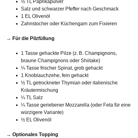
½ TL Paprikapulver
Salz und schwarzer Pfeffer nach Geschmack
1 EL Olivenöl
Zahnstocher oder Küchengarn zum Fixieren
→ Für die Pilzfüllung
1 Tasse gehackte Pilze (z. B. Champignons,
braune Champignons oder Shiitake)
¼ Tasse frischer Spinat, grob gehackt
1 Knoblauchzehe, fein gehackt
½ TL getrockneter Thymian oder italienische
Kräutermischung
¼ TL Salz
¼ Tasse geriebener Mozzarella (oder Feta für eine
würzigere Variante)
½ EL Olivenöl
→ Optionales Topping