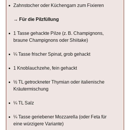
Zahnstocher oder Küchengarn zum Fixieren
→ Für die Pilzfüllung
1
Tasse gehackte Pilze (z. B. Champignons,
braune Champignons oder Shiitake)
¼
Tasse frischer Spinat, grob gehackt
1
Knoblauchzehe, fein gehackt
½
TL getrockneter Thymian oder italienische
Kräutermischung
¼
TL Salz
¼
Tasse geriebener Mozzarella (oder Feta für
eine würzigere Variante)