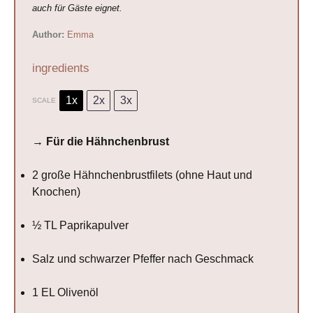
auch für Gäste eignet.
Author:
Emma
ingredients
1x
2x
3x
SCALE
→ Für die Hähnchenbrust
2
große Hähnchenbrustfilets (ohne Haut und
Knochen)
½
TL Paprikapulver
Salz und schwarzer Pfeffer nach Geschmack
1
EL Olivenöl