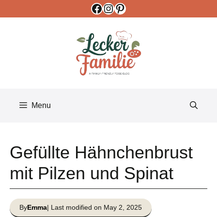
Facebook
Instagram
Pinterest
Skip
to
content
Menu
Gefüllte Hähnchenbrust
mit Pilzen und Spinat
By
Emma
| Last modified on May 2, 2025