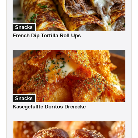
Snacks
French Dip Tortilla Roll Ups
Snacks
Käsegefüllte Doritos Dreiecke