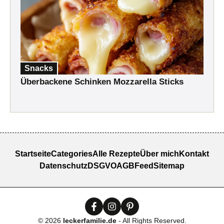
Snacks
Überbackene Schinken Mozzarella Sticks
Startseite
Categories
Alle Rezepte
Über mich
Kontakt
Datenschutz
DSGVO
AGB
Feed
Sitemap
© 2026
leckerfamilie.de
- All Rights Reserved.