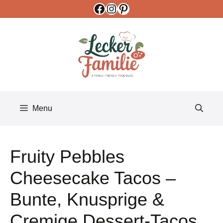
Facebook
Instagram
Pinterest
Skip
to
content
Menu
Fruity Pebbles
Cheesecake Tacos –
Bunte, Knusprige &
Cremige Dessert-Tacos