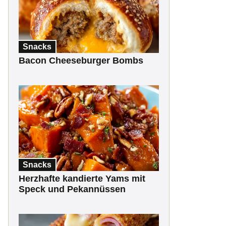
Snacks
Bacon Cheeseburger Bombs
Snacks
Herzhafte kandierte Yams mit
Speck und Pekannüssen