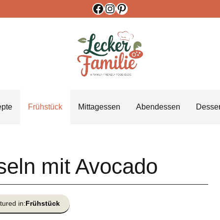
Facebook
Instagram
Pinterest
epte
Frühstück
Mittagessen
Abendessen
Desser
seln mit Avocado
tured in:
Frühstück