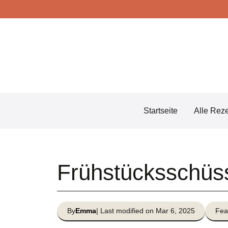
Skip
to
content
Startseite
Alle Rez
Frühstücksschüs
By
Emma
| Last modified on Mar 6, 2025
Fea