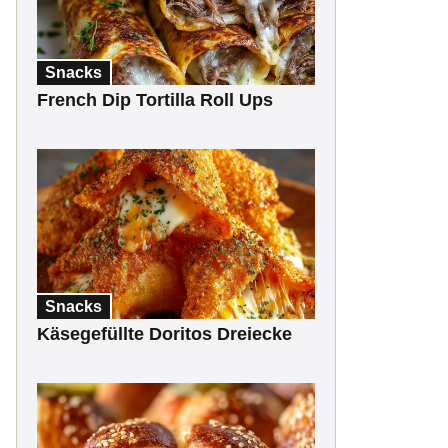
Snacks
French Dip Tortilla Roll Ups
Snacks
Käsegefüllte Doritos Dreiecke