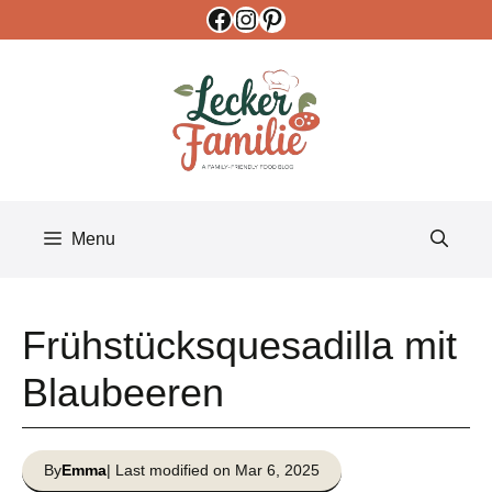
Facebook
Instagram
Pinterest
Skip
to
content
Menu
Frühstücksquesadilla mit
Blaubeeren
By
Emma
| Last modified on Mar 6, 2025