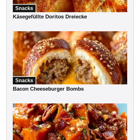
Snacks
Käsegefüllte Doritos Dreiecke
Snacks
Bacon Cheeseburger Bombs