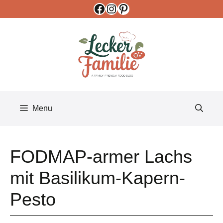
Facebook
Instagram
Pinterest
Skip
to
content
Menu
FODMAP-armer Lachs
mit Basilikum-Kapern-
Pesto