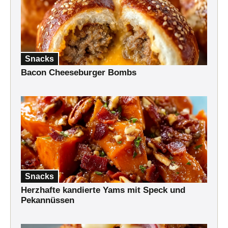
Snacks
Bacon Cheeseburger Bombs
Snacks
Herzhafte kandierte Yams mit Speck und
Pekannüssen