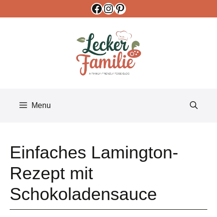
Facebook
Instagram
Pinterest
Skip
to
content
Menu
Einfaches Lamington-
Rezept mit
Schokoladensauce