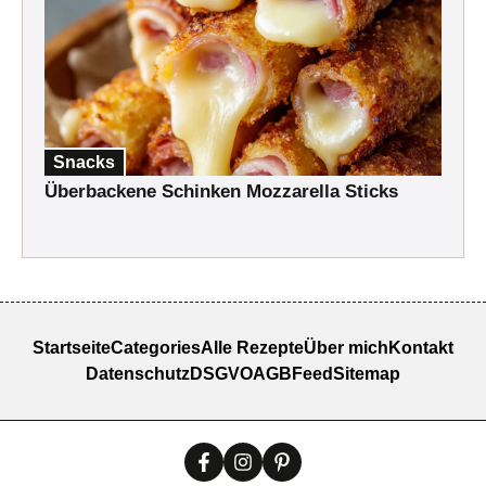
Snacks
Überbackene Schinken Mozzarella Sticks
Startseite
Categories
Alle Rezepte
Über mich
Kontakt
Datenschutz
DSGVO
AGB
Feed
Sitemap