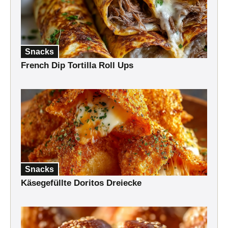
Snacks
French Dip Tortilla Roll Ups
Snacks
Käsegefüllte Doritos Dreiecke