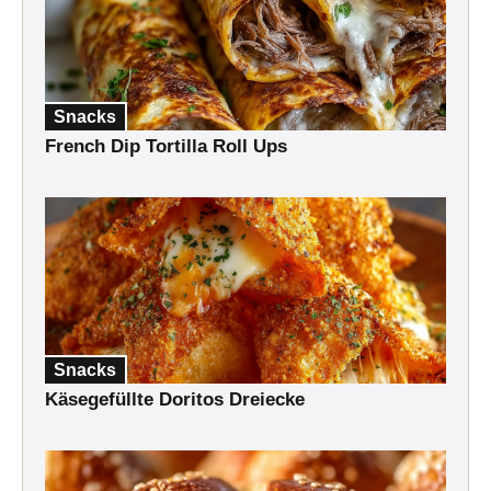
Snacks
French Dip Tortilla Roll Ups
Snacks
Käsegefüllte Doritos Dreiecke