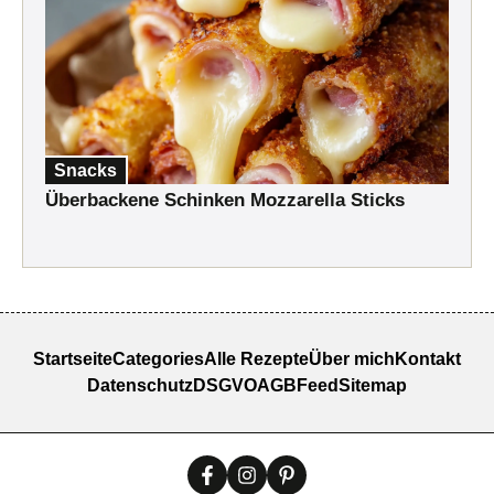
Snacks
Überbackene Schinken Mozzarella Sticks
Startseite
Categories
Alle Rezepte
Über mich
Kontakt
Datenschutz
DSGVO
AGB
Feed
Sitemap