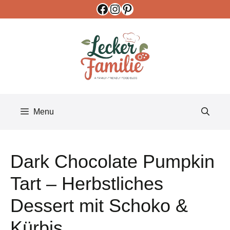
Facebook
Instagram
Pinterest
Skip
to
content
Menu
Dark Chocolate Pumpkin
Tart – Herbstliches
Dessert mit Schoko &
Kürbis