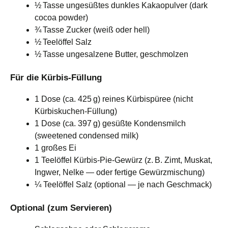
½ Tasse ungesüßtes dunkles Kakaopulver (dark
cocoa powder)
¾ Tasse Zucker (weiß oder hell)
½ Teelöffel Salz
½ Tasse ungesalzene Butter, geschmolzen
Für die Kürbis‑Füllung
1 Dose (ca. 425 g) reines Kürbispüree (nicht
Kürbiskuchen‑Füllung)
1 Dose (ca. 397 g) gesüßte Kondensmilch
(sweetened condensed milk)
1 großes Ei
1 Teelöffel Kürbis‑Pie‑Gewürz (z. B. Zimt, Muskat,
Ingwer, Nelke — oder fertige Gewürzmischung)
¼ Teelöffel Salz (optional — je nach Geschmack)
Optional (zum Servieren)