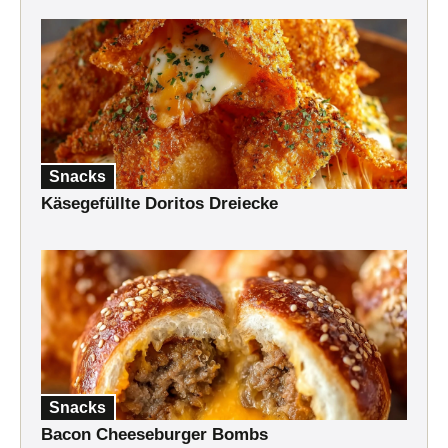
Snacks
Käsegefüllte Doritos Dreiecke
Snacks
Bacon Cheeseburger Bombs