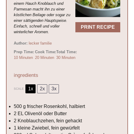
einem Hauch Knoblauch und
Parmesan macht ihn zu einer
köstlichen Beilage oder sogar zu
einer sättigenden Hauptspeise.
Einfach, schnell und voller
PRINT RECIPE
winterlicher Aromen.
Author:
lecker familie
Prep Time:
Cook Time:
Total Time:
10 Minuten
20 Minuten
30 Minuten
ingredients
1x
2x
3x
SCALE
500 g
frischer Rosenkohl, halbiert
2
EL Olivenöl oder Butter
2
Knoblauchzehen, fein gehackt
1
kleine Zwiebel, fein gewürfelt