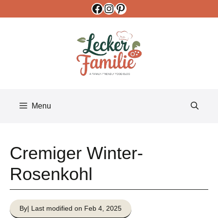
Facebook
Instagram
Pinterest
Skip
to
content
Menu
Cremiger Winter-
Rosenkohl
By
| Last modified on Feb 4, 2025