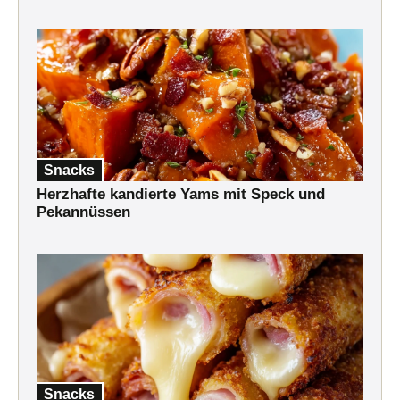
Snacks
Herzhafte kandierte Yams mit Speck und
Pekannüssen
Snacks