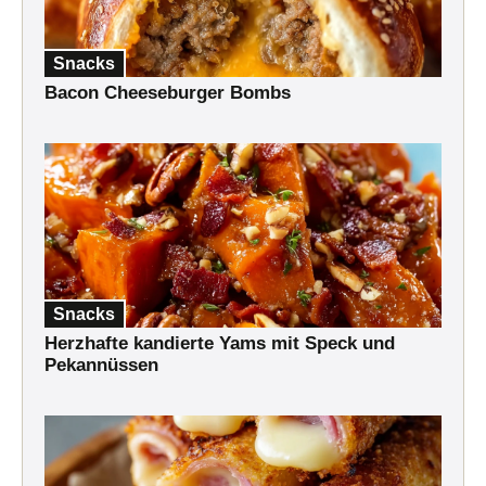
Snacks
Bacon Cheeseburger Bombs
Snacks
Herzhafte kandierte Yams mit Speck und
Pekannüssen