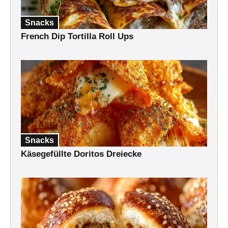
Snacks
French Dip Tortilla Roll Ups
Snacks
Käsegefüllte Doritos Dreiecke