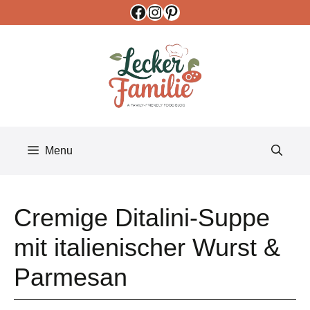
Facebook
Instagram
Pinterest
Skip
to
content
Menu
Cremige Ditalini-Suppe
mit italienischer Wurst &
Parmesan