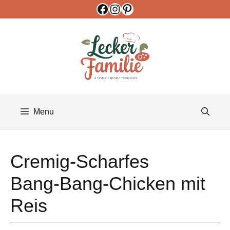
Facebook
Instagram
Pinterest
Skip
to
content
Menu
Cremig‑Scharfes
Bang‑Bang‑Chicken mit
Reis