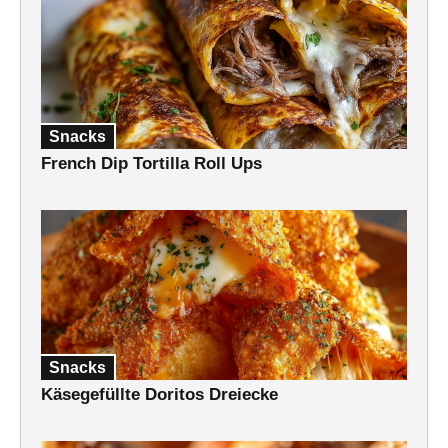
Snacks
French Dip Tortilla Roll Ups
Snacks
Käsegefüllte Doritos Dreiecke