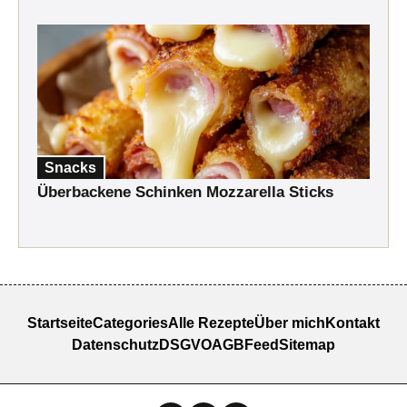
Snacks
Überbackene Schinken Mozzarella Sticks
Startseite
Categories
Alle Rezepte
Über mich
Kontakt
Datenschutz
DSGVO
AGB
Feed
Sitemap