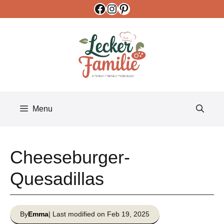
Facebook
Instagram
Pinterest
Skip
to
content
Menu
Cheeseburger-
Quesadillas
By
Emma
| Last modified on Feb 19, 2025