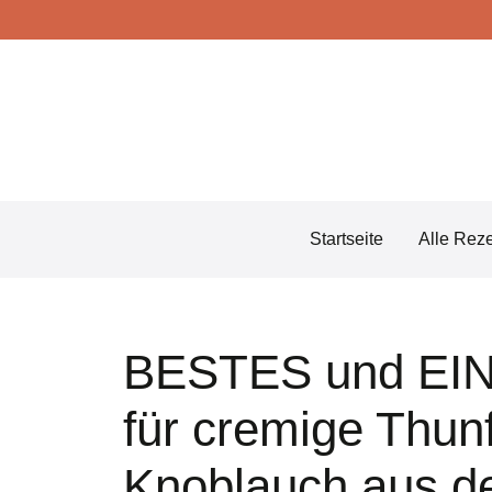
Skip
to
content
Startseite
Alle Rez
BESTES und EI
für cremige Thun
Knoblauch aus d