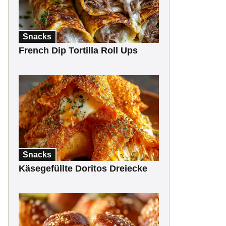
Snacks
French Dip Tortilla Roll Ups
Snacks
Käsegefüllte Doritos Dreiecke