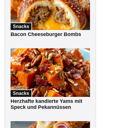
Snacks
Bacon Cheeseburger Bombs
Snacks
Herzhafte kandierte Yams mit
Speck und Pekannüssen