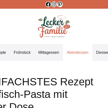
Facebook
Instagram
Pinterest
epte
Frühstück
Mittagessen
Abendessen
Desser
NFACHSTES Rezept
fisch-Pasta mit
er Dose