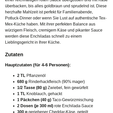
überbacken, bis alles goldbraun und sprudelnd ist. Diese
herzhafte Mahlzeit ist perfekt für Familienabende,
Potluck-Dinner oder wenn Sie Lust auf authentische Tex-
Mex-Küche haben. Mit ihrer perfekten Balance aus
würzigem Fleisch, cremigem Käse und pikanter Sauce
werden diese Enchiladas schnell zu einem
Lieblingsgericht in Ihrer Küche.
Zutaten
Hauptzutaten (für 4-6 Personen):
2 TL
Pflanzenöl
680 g
Rinderhackfleisch (90% mager)
1/2 Tasse (80 g)
Zwiebel, fein gewürfelt
1 TL
Knoblauch, gehackt
1 Päckchen (40 g)
Taco-Gewürzmischung
2 Dosen (je 300 ml)
rote Enchilada-Sauce
300 g
geriebener Cheddar-Käse, geteilt