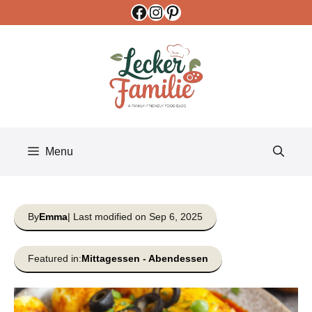
Facebook
Instagram
Pinterest
Skip
to
content
Menu
By
Emma
| Last modified on Sep 6, 2025
Featured in:
Mittagessen
-
Abendessen