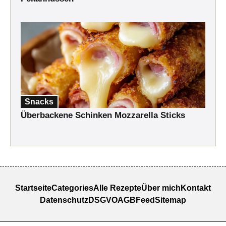
Snacks
Überbackene Schinken Mozzarella Sticks
Startseite
Categories
Alle Rezepte
Über mich
Kontakt
Datenschutz
DSGVO
AGB
Feed
Sitemap