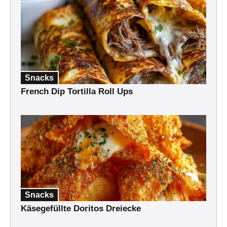
Snacks
French Dip Tortilla Roll Ups
Snacks
Käsegefüllte Doritos Dreiecke