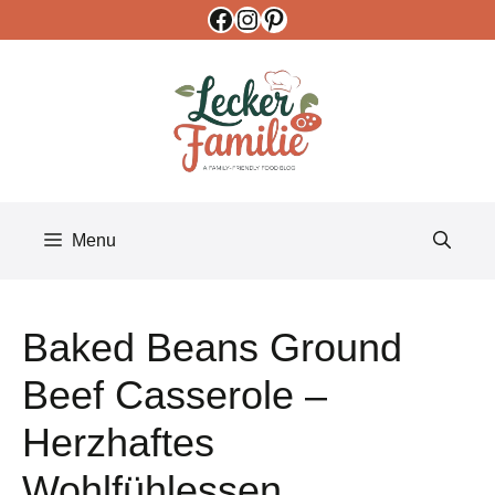
Facebook
Instagram
Pinterest
Skip
to
content
Menu
Baked Beans Ground
Beef Casserole –
Herzhaftes
Wohlfühlessen