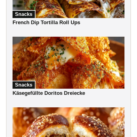
Snacks
French Dip Tortilla Roll Ups
Snacks
Käsegefüllte Doritos Dreiecke