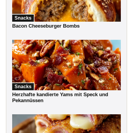
Snacks
Bacon Cheeseburger Bombs
Snacks
Herzhafte kandierte Yams mit Speck und
Pekannüssen