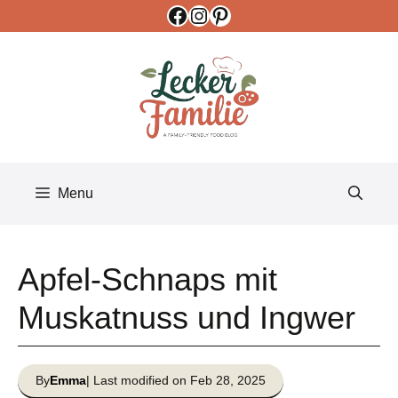
Facebook
Instagram
Pinterest
Skip
to
content
Menu
Apfel-Schnaps mit
Muskatnuss und Ingwer
By
Emma
| Last modified on Feb 28, 2025