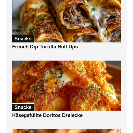
Snacks
French Dip Tortilla Roll Ups
Snacks
Käsegefüllte Doritos Dreiecke