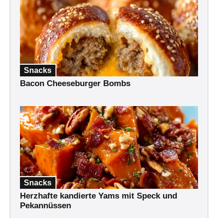
Snacks
Bacon Cheeseburger Bombs
Snacks
Herzhafte kandierte Yams mit Speck und
Pekannüssen