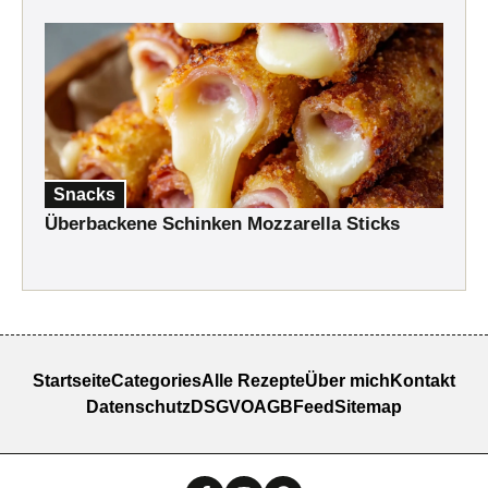
Snacks
Überbackene Schinken Mozzarella Sticks
Startseite
Categories
Alle Rezepte
Über mich
Kontakt
Datenschutz
DSGVO
AGB
Feed
Sitemap