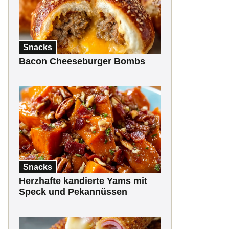
Snacks
Bacon Cheeseburger Bombs
Snacks
Herzhafte kandierte Yams mit
Speck und Pekannüssen