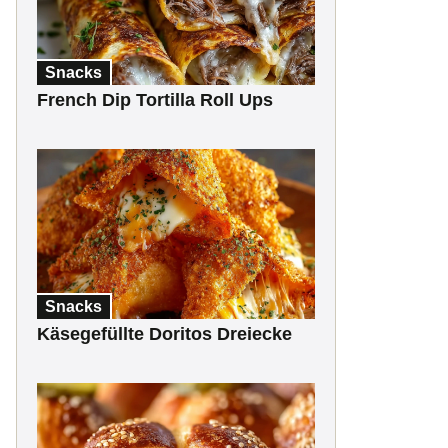
Snacks
French Dip Tortilla Roll Ups
Snacks
Käsegefüllte Doritos Dreiecke